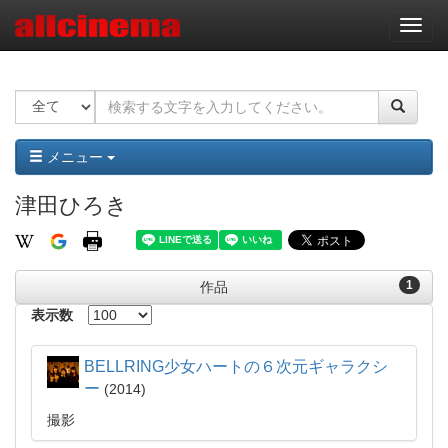
ナ
ビ
ゲ
ー
シ
ョ
ン
メニュー
津田ひろき
1
作品
表示数
BELLRING少女ハートの６次元ギャラクシ
ー
2014
撮影