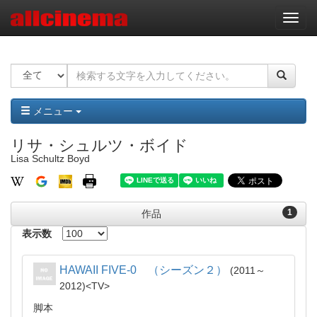
ナ
ビ
ゲ
ー
シ
ョ
ン
メニュー
リサ・シュルツ・ボイド
Lisa Schultz Boyd
1
作品
表示数
HAWAII FIVE-0 （シーズン２）
2011～
2012
TV
脚本