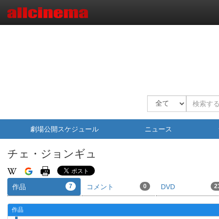
劇場公開スケジュール
ニュース
チェ・ジョンギュ
作品
7
コメント
0
DVD
2
作品