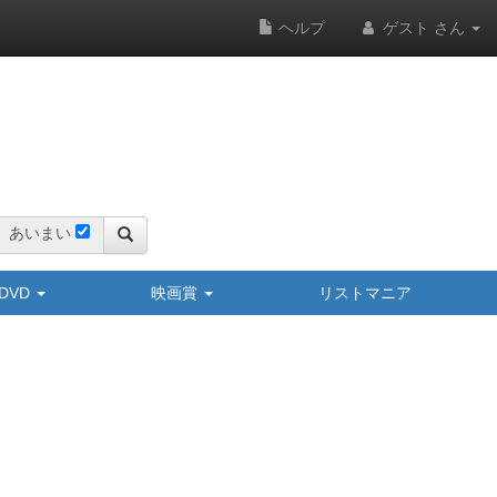
ヘルプ
ゲスト さん
あいまい
y/DVD
映画賞
リストマニア