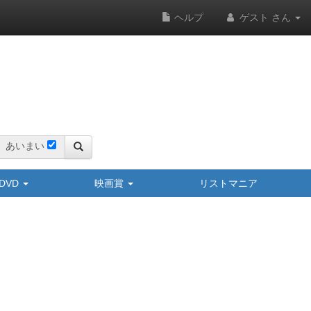
ヘルプ
ゲスト さん
あいまい
y/DVD
映画賞
リストマニア