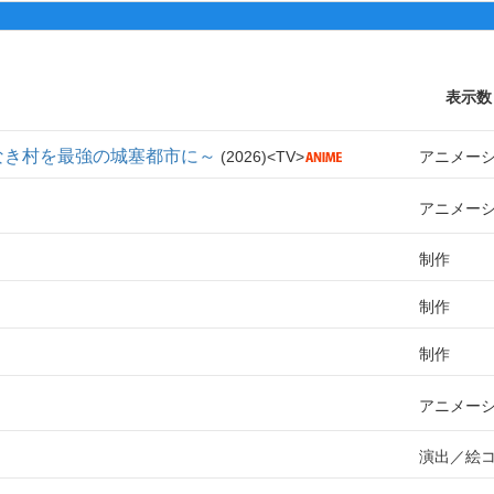
表示数
なき村を最強の城塞都市に～
2026
TV
アニメー
アニメー
制作
制作
制作
アニメー
演出
絵