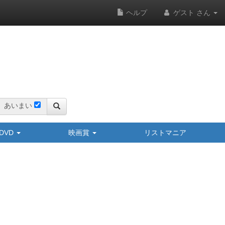
ヘルプ
ゲスト さん
あいまい
y/DVD
映画賞
リストマニア