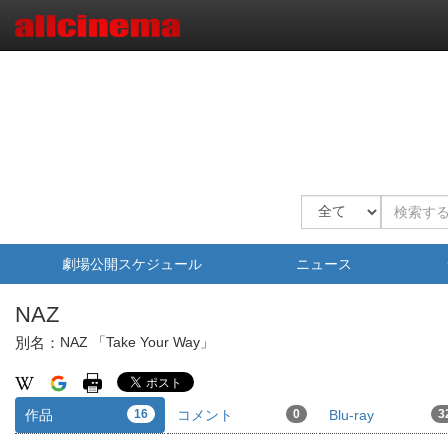
劇場公開スケジュール
ニュース
NAZ
別名：
NAZ 「Take Your Way」
作品
16
コメント
0
Blu-ray
3