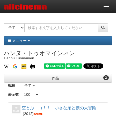
ナ
ビ
ゲ
ー
シ
ョ
ン
メニュー
ハンヌ・トゥオマインネン
Hannu Tuomainen
2
作品
職種
表示数
空とぶニコ！！ 小さな弟と僕の大冒険
2012