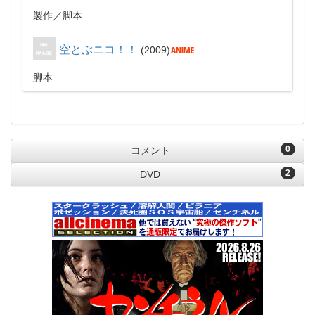
製作
脚本
空とぶニコ！！
2009
脚本
0
コメント
2
DVD