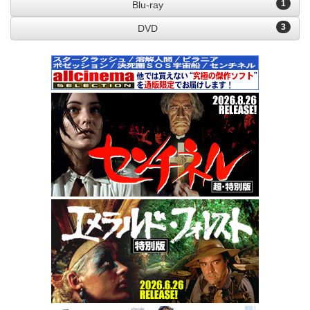
1
Blu-ray
3
DVD