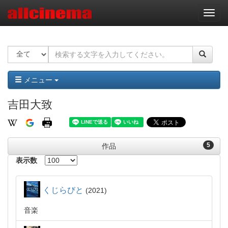
ナ
ビ
ゲ
ー
シ
ョ
ン
メニュー
吉田大致
5
作品
表示数
くじらびと
2021
音楽