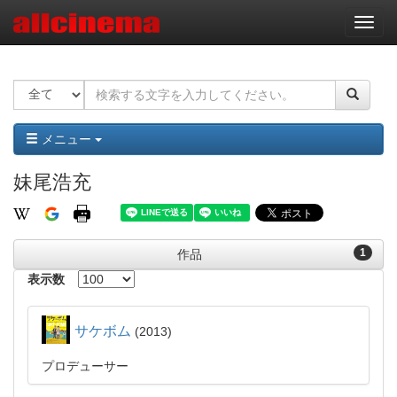
ナ
ビ
ゲ
ー
シ
ョ
ン
メニュー
妹尾浩充
1
作品
表示数
サケボム
2013
プロデューサー