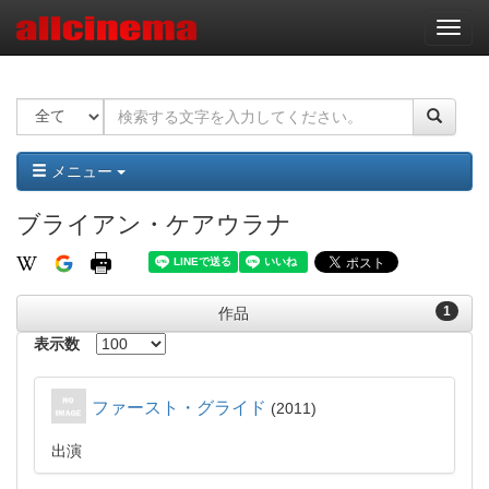
ナ
ビ
ゲ
ー
シ
ョ
ン
メニュー
ブライアン・ケアウラナ
1
作品
表示数
ファースト・グライド
2011
出演