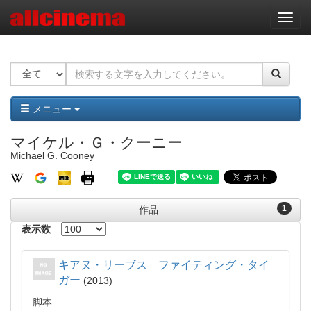
ナ
ビ
ゲ
ー
シ
ョ
ン
メニュー
マイケル・Ｇ・クーニー
Michael G. Cooney
1
作品
表示数
キアヌ・リーブス ファイティング・タイ
ガー
2013
脚本