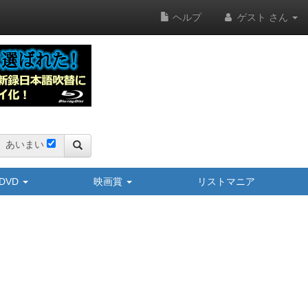
ヘルプ
ゲスト さん
あいまい
y/DVD
映画賞
リストマニア