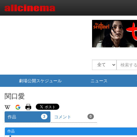
劇場公開スケジュール
ニュース
関口愛
作品
3
コメント
0
作品