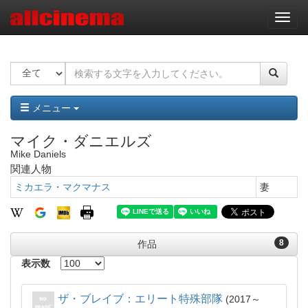
ナ
ビ
ゲ
ー
シ
ョ
ン
メニュー
マイク・ダニエルズ
Mike Daniels
関連人物
ミカエラ・マクマナス
妻
8
作品
表示数
ザ・ブレイブ：エリート特殊部隊
2017～