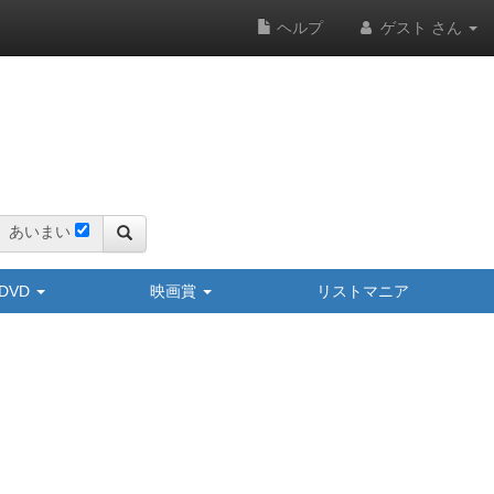
ヘルプ
ゲスト さん
あいまい
y/DVD
映画賞
リストマニア