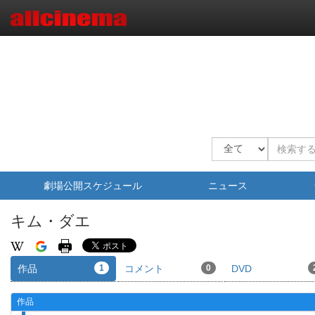
劇場公開スケジュール
ニュース
キム・ダエ
作品
1
コメント
0
DVD
作品