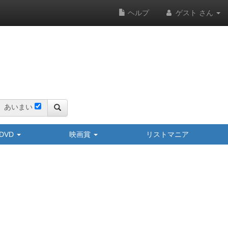
ヘルプ
ゲスト さん
あいまい
y/DVD
映画賞
リストマニア