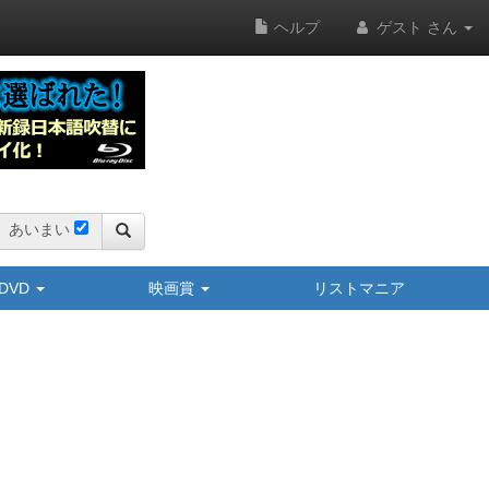
ヘルプ
ゲスト さん
あいまい
y/DVD
映画賞
リストマニア