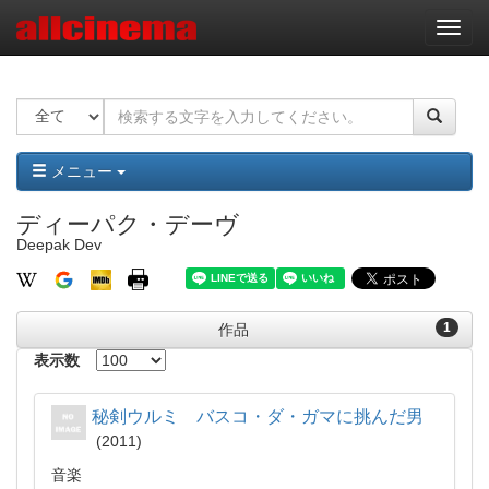
ナ
ビ
ゲ
ー
シ
ョ
ン
メニュー
ディーパク・デーヴ
Deepak Dev
1
作品
表示数
秘剣ウルミ バスコ・ダ・ガマに挑んだ男
2011
音楽