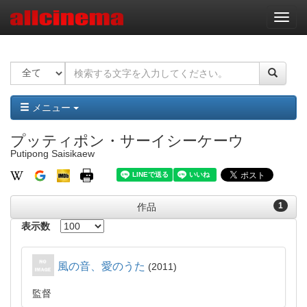
ナ
ビ
ゲ
ー
シ
ョ
ン
メニュー
プッティポン・サーイシーケーウ
Putipong Saisikaew
1
作品
表示数
風の音、愛のうた
2011
監督