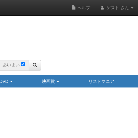
ヘルプ
ゲスト さん
あいまい
y/DVD
映画賞
リストマニア