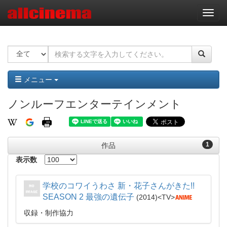
ナ
ビ
ゲ
ー
シ
ョ
ン
メニュー
ノンルーフエンターテインメント
1
作品
表示数
学校のコワイうわさ 新・花子さんがきた!!
SEASON 2 最強の遺伝子
2014
TV
収録・制作協力