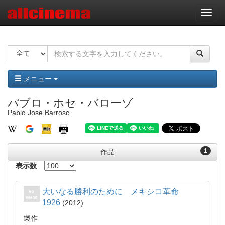
ナ
ビ
ゲ
ー
シ
ョ
ン
メニュー
パブロ・ホセ・バローゾ
Pablo Jose Barroso
1
作品
表示数
大いなる勝利のために メキシコ革命
1926
2012
製作