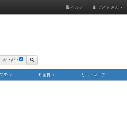
ヘルプ
ゲスト さん
あいまい
y/DVD
映画賞
リストマニア