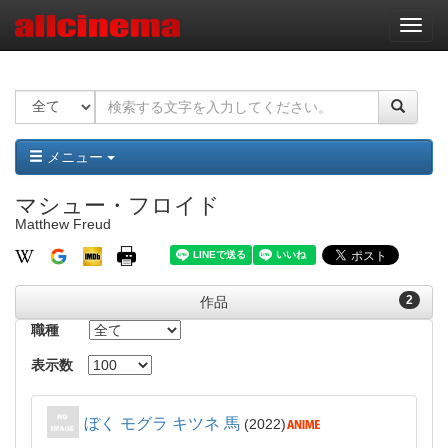
ナ
ビ
ゲ
ー
シ
ョ
ン
メニュー
マシュー・フロイド
Matthew Freud
2
作品
職種
表示数
ぼく モグラ キツネ 馬
2022