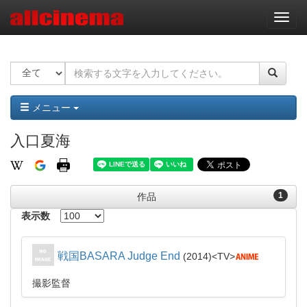
ナ
ビ
ゲ
ー
シ
ョ
ン
メニュー
入口夏海
1
作品
表示数
戦国BASARA Judge End
2014
TV
撮影監督