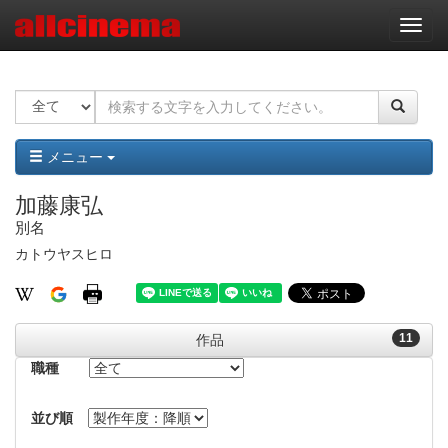
ナ
ビ
ゲ
ー
シ
ョ
ン
メニュー
加藤康弘
別名
カトウヤスヒロ
11
作品
職種
並び順