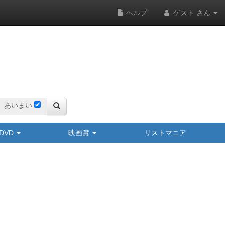
ヘルプ
ゲスト さん
あいまい
y/DVD
映画賞
リストマニア