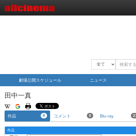
劇場公開スケジュール
ニュース
田中一真
作品
9
コメント
0
Blu-ray
2
作品