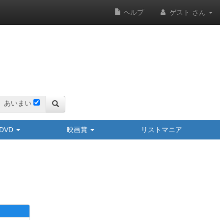
ヘルプ
ゲスト さん
あいまい
y/DVD
映画賞
リストマニア