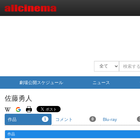
劇場公開スケジュール
ニュース
佐藤勇人
作品
1
コメント
0
Blu-ray
作品