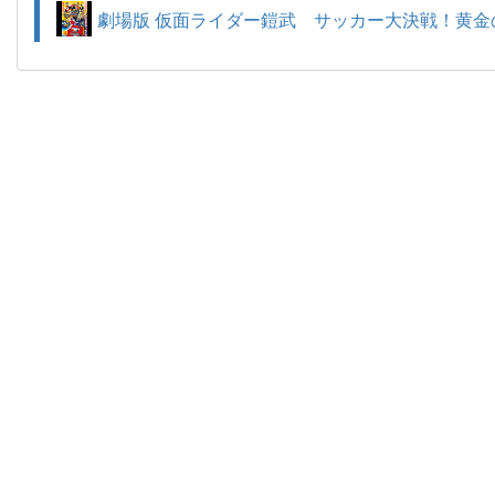
劇場版 仮面ライダー鎧武 サッカー大決戦！黄金