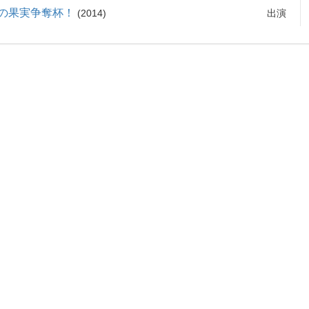
の果実争奪杯！
2014
出演