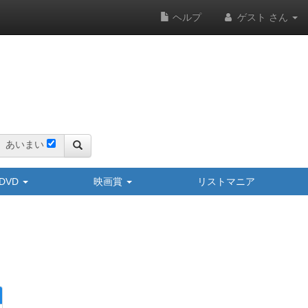
ヘルプ
ゲスト さん
あいまい
y/DVD
映画賞
リストマニア