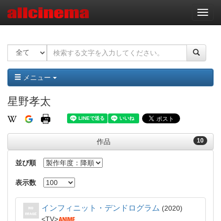
ナ
ビ
ゲ
ー
シ
ョ
ン
メニュー
星野孝太
10
作品
並び順
表示数
インフィニット・デンドログラム
2020
TV