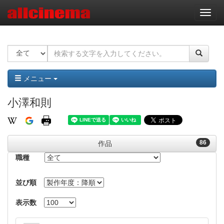
ナ
ビ
ゲ
ー
シ
ョ
ン
メニュー
小澤和則
86
作品
職種
並び順
表示数