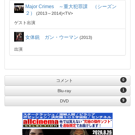
Major Crimes ～重大犯罪課 （シーズン
２）
2013～2014
TV
ゲスト出演
女体銃 ガン・ウーマン
2013
出演
0
コメント
1
Blu-ray
9
DVD