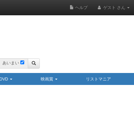
ヘルプ
ゲスト さん
あいまい
y/DVD
映画賞
リストマニア