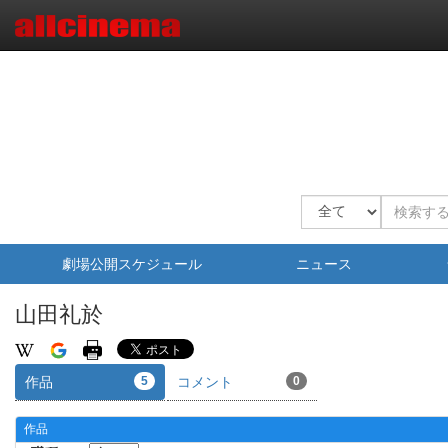
劇場公開スケジュール
ニュース
山田礼於
作品
5
コメント
0
作品