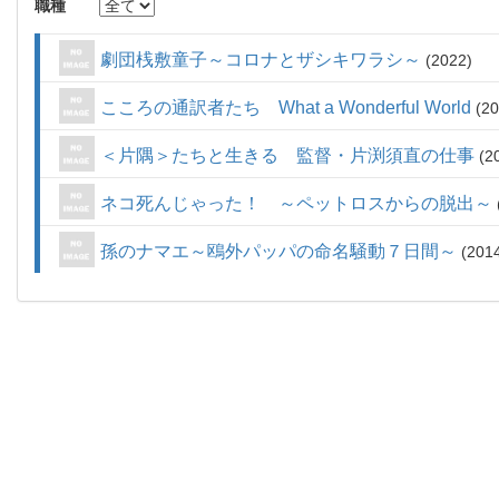
職種
劇団桟敷童子～コロナとザシキワラシ～
2022
こころの通訳者たち What a Wonderful World
20
＜片隅＞たちと生きる 監督・片渕須直の仕事
2
ネコ死んじゃった！ ～ペットロスからの脱出～
孫のナマエ～鴎外パッパの命名騒動７日間～
201