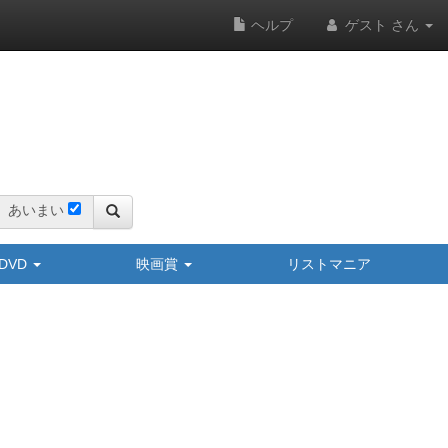
ヘルプ
ゲスト さん
あいまい
y/DVD
映画賞
リストマニア