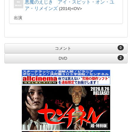
悪魔のえじき アイ・スピット・オン・ユ
ア・リメインズ
2014
OV
出演
0
コメント
2
DVD