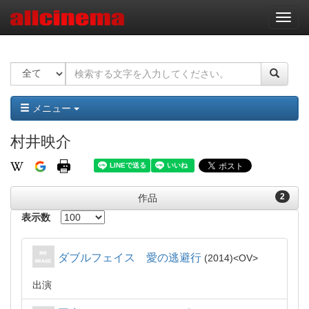
ナ
ビ
ゲ
ー
シ
ョ
ン
メニュー
村井映介
2
作品
表示数
ダブルフェイス 愛の逃避行
2014
OV
出演