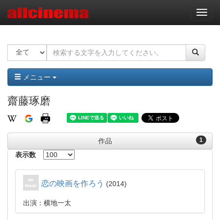
ナ
ビ
ゲ
ー
シ
ョ
ン
メニュー
齋藤琢磨
1
作品
表示数
恋の映画を作ろう
2014
出演：横地一太