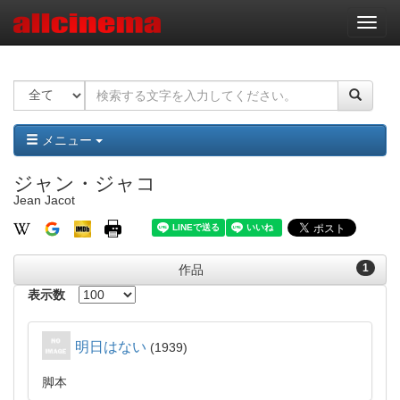
ナ
ビ
ゲ
ー
シ
ョ
ン
メニュー
ジャン・ジャコ
Jean Jacot
1
作品
表示数
明日はない
1939
脚本