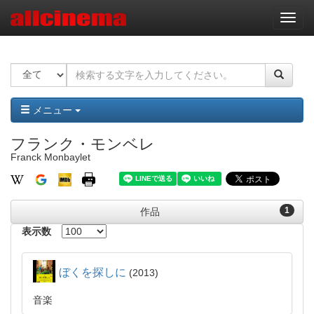
ナ
ビ
ゲ
ー
シ
ョ
ン
メニュー
フランク・モンベレ
Franck Monbaylet
1
作品
表示数
ぼくを探しに
2013
音楽