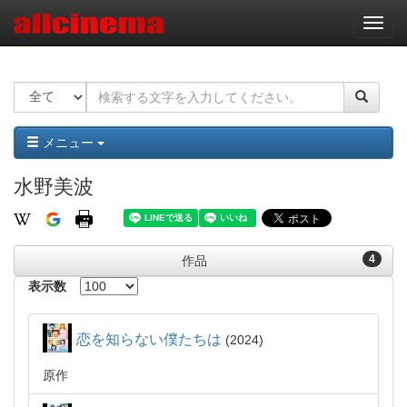
ナ
ビ
ゲ
ー
シ
ョ
ン
メニュー
水野美波
4
作品
表示数
恋を知らない僕たちは
2024
原作