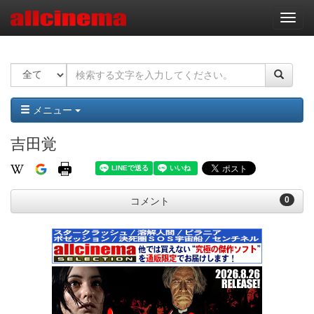
ナ
ビ
ゲ
ー
シ
ョ
ン
メニュー
吉田覚
0
コメント