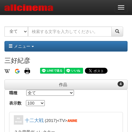
ナ
ビ
ゲ
ー
シ
ョ
ン
メニュー
三好紀彦
4
作品
職種
表示数
十二大戦
2017
TV