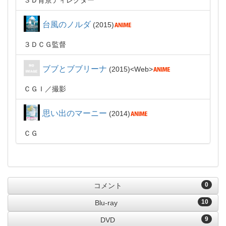
３Ｄ背景ディレクター
台風のノルダ
2015
３ＤＣＧ監督
ブブとブブリーナ
2015
Web
ＣＧＩ
撮影
思い出のマーニー
2014
ＣＧ
0
コメント
10
Blu-ray
9
DVD