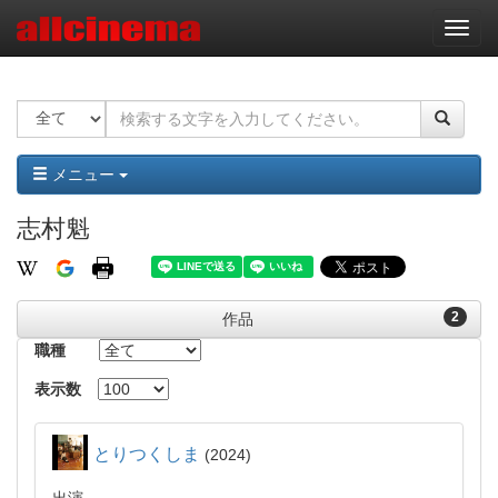
ナ
ビ
ゲ
ー
シ
ョ
ン
メニュー
志村魁
2
作品
職種
表示数
とりつくしま
2024