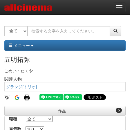
ナ
ビ
ゲ
ー
シ
ョ
ン
メニュー
五明拓弥
ごめい・たくや
関連人物
グランジ[トリオ]
5
作品
職種
表示数