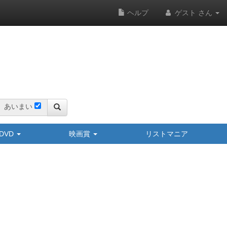
ヘルプ
ゲスト さん
あいまい
y/DVD
映画賞
リストマニア