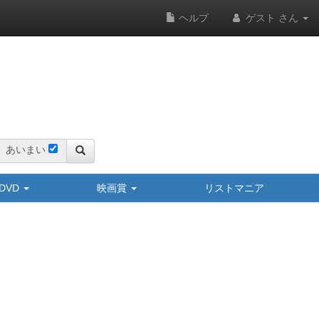
ヘルプ
ゲスト さん
あいまい
y/DVD
映画賞
リストマニア