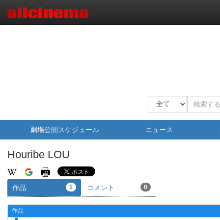
劇場公開スケジュール
ニュース
Houribe LOU
作品
1
コメント
0
作品