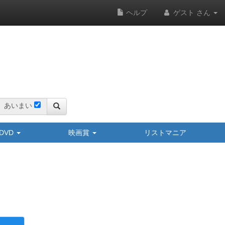
ヘルプ
ゲスト さん
あいまい
y/DVD
映画賞
リストマニア