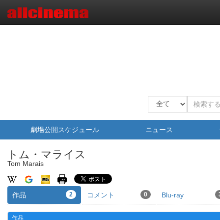
劇場公開スケジュール
ニュース
トム・マライス
Tom Marais
作品
2
コメント
0
Blu-ray
作品