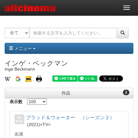
ナ
ビ
ゲ
ー
シ
ョ
ン
メニュー
インゲ・ベックマン
Inge Beckmann
2
作品
表示数
ブラッド＆ウォーター （シーズン２）
2021
TV
出演