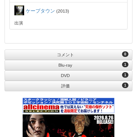
ケープタウン
2013
出演
0
コメント
1
Blu-ray
1
DVD
1
評価