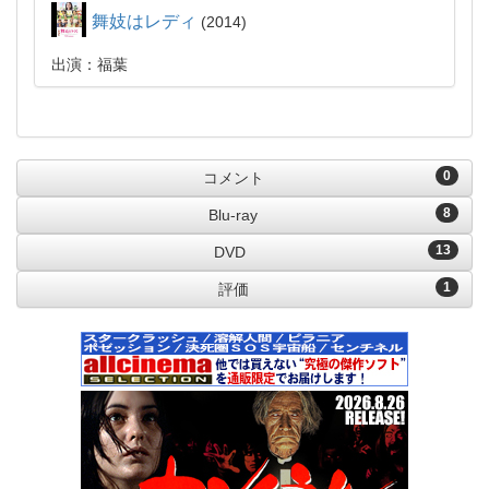
舞妓はレディ
2014
出演：福葉
0
コメント
8
Blu-ray
13
DVD
1
評価