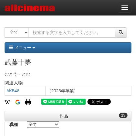
ナ
ビ
ゲ
ー
シ
ョ
ン
メニュー
武藤十夢
むとう・とむ
関連人物
AKB48
（2023年卒業）
15
作品
職種