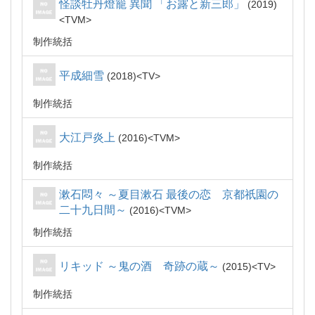
怪談牡丹燈籠 異聞 「お露と新三郎」
2019
TVM
制作統括
平成細雪
2018
TV
制作統括
大江戸炎上
2016
TVM
制作統括
漱石悶々 ～夏目漱石 最後の恋 京都祇園の
二十九日間～
2016
TVM
制作統括
リキッド ～鬼の酒 奇跡の蔵～
2015
TV
制作統括