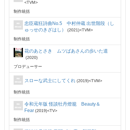
TVM
制作統括
忠臣蔵狂詩曲No.5 中村仲蔵 出世階段（し
ゅっせのきざはし）
2021
TVM
制作統括
花のあとさき ムツばあさんの歩いた道
2020
プロデューサー
スローな武士にしてくれ
2019
TVM
制作統括
令和元年版 怪談牡丹燈籠 Beauty＆
Fear
2019
TV
制作統括