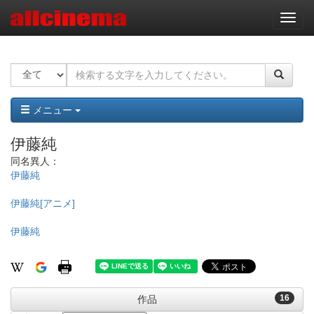
ナ
ビ
ゲ
ー
シ
ョ
ン
メニュー
伊藤純
同名異人：
伊藤純
伊藤純[アニメ]
伊藤純
16
作品