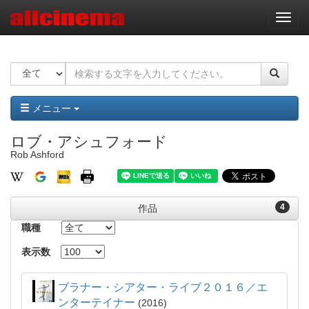
ナ
ビ
ゲ
ー
シ
ョ
ン
メニュー
ロブ・アシュフォード
Rob Ashford
4
作品
職種
表示数
ブラナー・シアター・ライブ２０１６／エ
ンターテイナー
2016