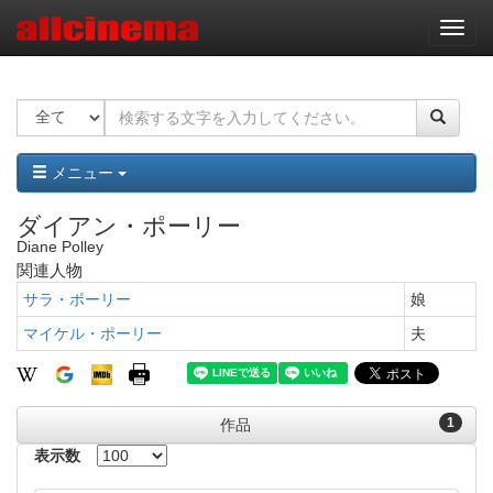
ナ
ビ
ゲ
ー
シ
ョ
ン
メニュー
ダイアン・ポーリー
Diane Polley
関連人物
サラ・ポーリー
娘
マイケル・ポーリー
夫
1
作品
表示数