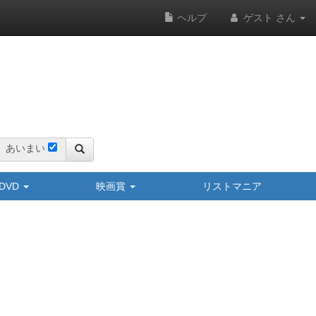
ヘルプ
ゲスト さん
あいまい
y/DVD
映画賞
リストマニア